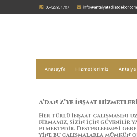
05425951707
info@antalyatadilatdekor.com
Anasayfa
Hizmetlerimiz
Antalya 
A’dan Z’ye İnşaat Hizmetler
Her türlü inşaat çalışmasını u
firmamız, sizin için güvenilir
etmektedir. Desteklenmesi gere
yine bu çalışmalarla mümkün o