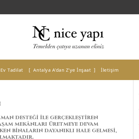
Ev Tadilat
Antalya A’dan Z’ye İnşaat
İletişim
i
zman desteği ile gerçekleştiren
 yaşam mekânları üretmeye devam
ken binaların dayanıklı hale gelmesi,
lmaktadır.