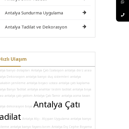
Antalya Sundurma Uygulama
Antalya Tadilat ve Dekorasyon
Hızlı Ulaşım
alya banyo dolapları
Antalya Çatı İzalasyon
antalya derz arası
alya Dekorasyon
antalya banyo duş sistemleri
antalya
akabin yenileme
antalya boyacı ustası
antalya çatı kaplama
alya Banyo Tadilat
antalya anahtar teslim tadilat
antalya boya
ası
antalya çatı yalıtım
Antalya Çatı Tamir
antalya asma tavan
Antalya Çatı
alya dekorasyon boya
adilat
Antalya Alçı - Alçıpan Uygulama
antalya banyo
nileme
antalya banyo fayans kırım
Antalya Dış Cephe Boyama